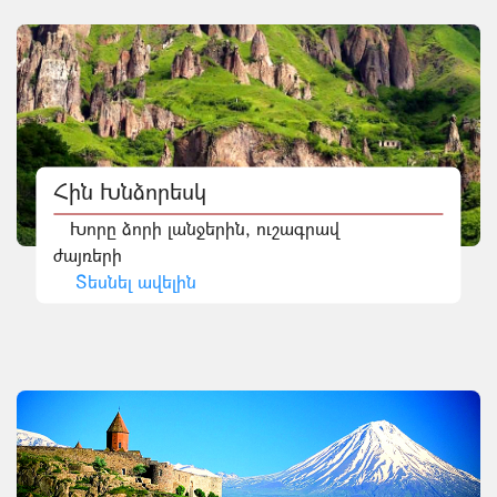
Հին Խնձորեսկ
Խորը ձորի լանջերին, ուշագրավ
ժայռերի
Տեսնել ավելին