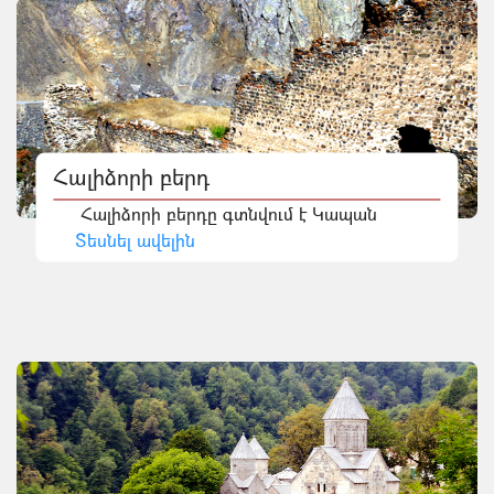
Հալիձորի բերդ
Հալիձորի բերդը գտնվում է Կապան
Տեսնել ավելին