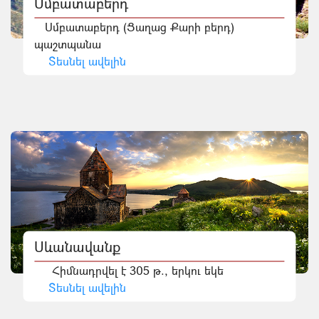
Սմբատաբերդ
Սմբատաբերդ (Ցաղաց Քարի բերդ)
պաշտպանա
Տեսնել ավելին
Սևանավանք
Հիմնադրվել է 305 թ., երկու եկե
Տեսնել ավելին