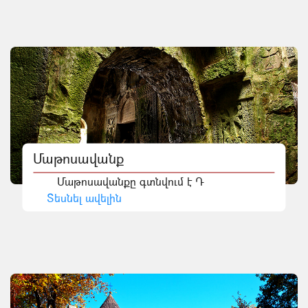
Մաթոսավանք
Մաթոսավանքը գտնվում է Դ
Տեսնել ավելին