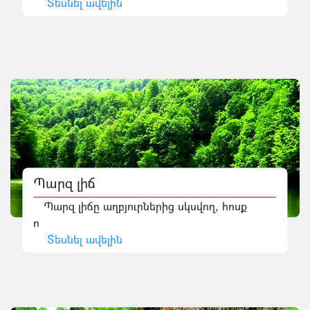
Տեսնել ավելին
Պարզ լիճ
Պարզ լիճը աղբյուրներից սկսվող, հոսք
ո
Տեսնել ավելին