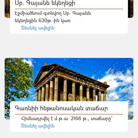
Սբ. Գայանե եկեղեցի
Էջմիածնում գտնվող Սբ. Գայանե
եկեղեցին 630թ.-ին կառ
Տեսնել ավելին
Գառնիի հեթանոսական տաճար
Հիմնադրվել է մ.թ.ա. 2166 թ., տաճարը՝
Տեսնել ավելին