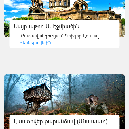
Մայր աթոռ Ս. Էջմիածին
Ըստ ավանդության` Գրիգոր Լուսավ
Տեսնել ավելին
Լաստիվեր քարանձավ (Անապատ)