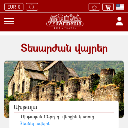
EUR €
Տեսարժան վայրեր
Ախթալա
Ախթալան 10-րդ դ. վերջին կառուց
Տեսնել ավելին