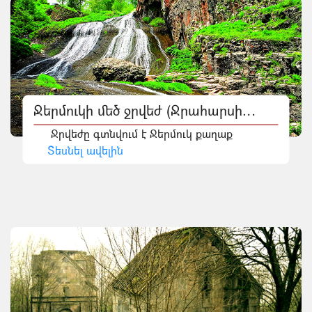
Ջերմուկի մեծ ջրվեժ (Ջրահարսի
վարսեր)
Ջրվեժը գտնվում է Ջերմուկ քաղաք
Տեսնել ավելին