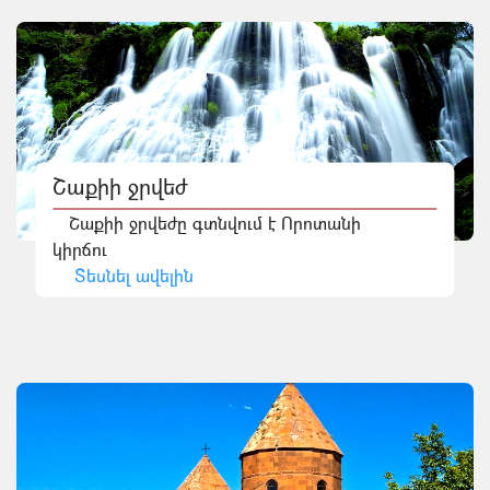
Շաքիի ջրվեժ
Շաքիի ջրվեժը գտնվում է Որոտանի
կիրճու
Տեսնել ավելին