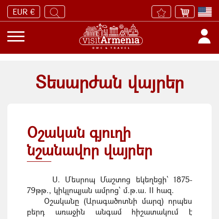
EUR €
Տեսարժան վայրեր
Օշական գյուղի
նշանավոր վայրեր
Ս. Մեսրոպ Մաշտոց եկեղեցի` 1875-
79թթ., կիկլոպյան ամրոց` մ.թ.ա. II հազ.
Օշականը (Արագածոտնի մարզ) որպես
բերդ առաջին անգամ հիշատակում է