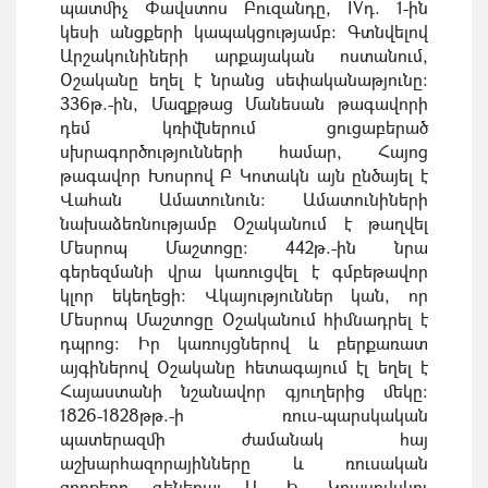
պատմիչ Փավստոս Բուզանդը, IVդ. 1-ին
կեսի անցքերի կապակցությամբ։
Գտնվելով
Արշակունիների արքայական ոստանում,
Օշականը եղել է նրանց սեփականաթյունը։
336թ.-ին, Մազքթաց Մանեսան թագավորի
դեմ կռիվներում ցուցաբերած
սխրագործությունների համար, Հայոց
թագավոր Խոսրով Բ Կոտակն այն ընծայել է
Վահան Ամատունուն։ Ամատունիների
նախաձեռնությամբ Օշականում է թաղվել
Մեսրոպ Մաշտոցը։ 442թ.-ին նրա
գերեզմանի վրա կառուցվել է գմբեթավոր
կլոր եկեղեցի։ Վկայություններ կան, որ
Մեսրոպ Մաշտոցը Օշականում հիմնադրել է
դպրոց։ Իր կառույցներով և բերքառատ
այգիներով Օշականը հետագայում էլ եղել է
Հայաստանի նշանավոր գյուղերից մեկը։
1826-1828թթ.-ի ռուս-պարսկական
պատերազմի ժամանակ հայ
աշխարհազորայինները և ռուսական
զորքերը գեներալ Ա. Ի. Կրասովսկու