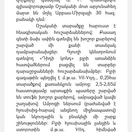
գլխավորությամբ Օշականի մոտ արյունահեղ
մարտ են մղել Աբբաս-Միրզայի 30 հազ.
բանակի դեմ:
Օշականի տարածքը հարուստ է
հնագիտական հուշարձաններով։ Քասաղ
գետի ձախ ափին գտնվել են խոշոր քարերով
շարված մի քանի տասնյակ
դամբարանախցեր։ Գյուղի կենտրոնում
գտնվող «Դիդի կոնդ» բլրի առանձին
հատվածներում բացվել են տարբեր
դարաշրջանների հուշարձանախմբեր։ Բլրի
գագաթին պեղվել է մ.թ.ա. VII-Vդդ., 0,25հա
տարածքով քառանկյուն ամրոց։ 2,5-2,65մ
հաստությամբ արտաքին պատերը շարված
են տուֆե խոշոր քարերով, ամրացված կավե
շաղախով։ Ամրոցի ներսում (բաժանված է
հյուսիսից-հարավ անցնող միջնապատով)
կան նկուղային և բնակելի մի շարք
շինություններ։ Բլրի հյուսիսային լանջին և
ստորոտին մ.թ.ա. VIIդ. հիմնված