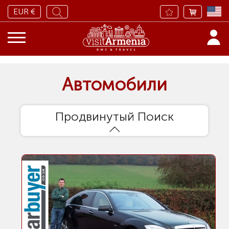
EUR €
Автомобили
Продвинутый Поиск
Сортировать по
Двигатель
Petrol
Кол-во пассажиров
4
Автомобиль Тип
Опции
Sedan
Кондиционер