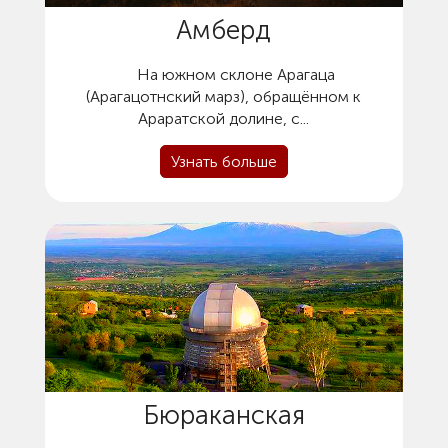
Амберд
На южном склоне Арагаца
(Арагацотнский марз), обращённом к
Араратской долине, с...
Узнать больше
Бюраканская
астрофизическая