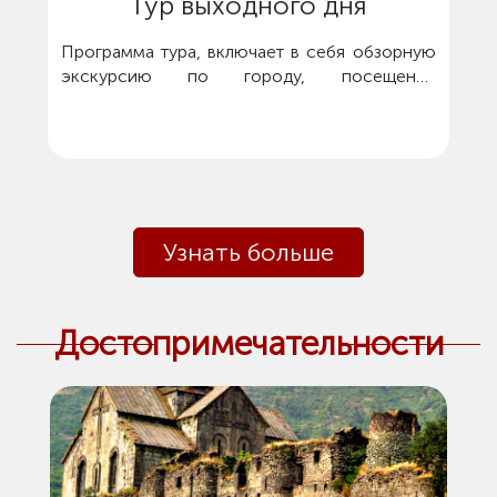
Тур выходного дня
Программа тура, включает в себя обзорную
экскурсию по городу, посещение
религиозного центра Армении - Первого
собора Святого Эчмиадзина, языческого
храма Гарни, монастырь Хор Вирап,
монастырского комплекса Гегард, а также
дегустация армянского вина на заводе
Арени.
Узнать больше
Достопримечательности