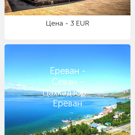
Цена - 3 EUR
Ереван -
Севан -
Цахкадзор -
Ереван