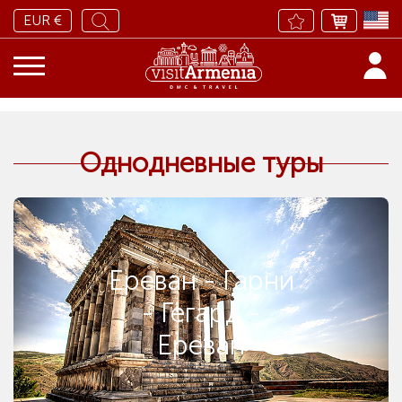
EUR €
Однодневные туры
Ереван - Гарни
- Гегард -
Ереван