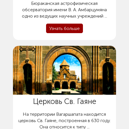
Бюраканская астрофизическая
обсерватория
обсерватория имени В. А. Амбарцумяна
одно из ведущих научных учреждений ...
Узнать больше
Церковь Св. Гаяне
На территории Вагаршапата находится
церковь Св. Гаяне, построенная в 630 году.
Она относится к типу ...