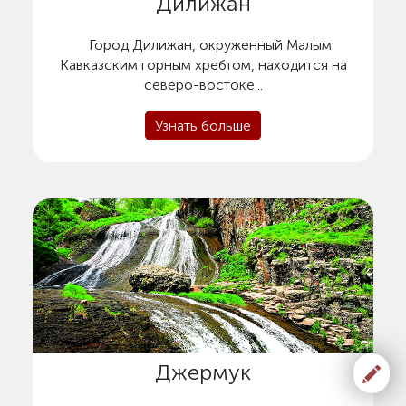
Дилижан
Город Дилижан, окруженный Малым
Кавказским горным xребтом, наxодится на
северо-востоке...
Узнать больше
Джермук