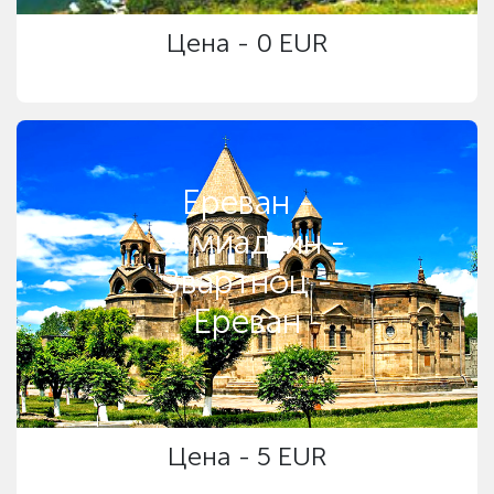
Цена - 0 EUR
Ереван -
Эчмиадзин -
Звартноц -
Ереван
Цена - 5 EUR